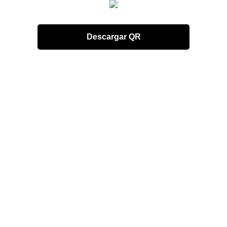
Descargar QR
INSTRUCCIONES
1.- Descarga nuestro código QR.
2.- Descarga una aplicación para escanear códigos QR de
en iTunes o Playstore.
3.- Escanea nuestro código QR, asi no tendras que teclear
nuestro link.