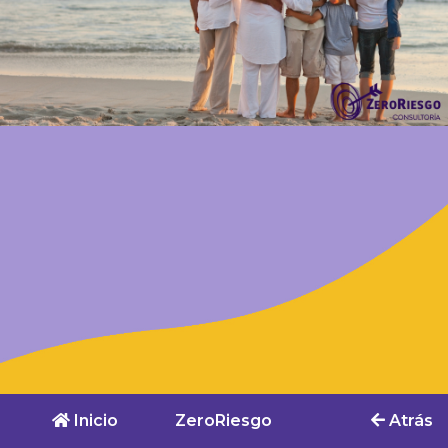
Inicio
ZeroRiesgo
Atrás