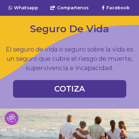
Whatsapp
Compartenos
Facebook
Seguro De Vida
El seguro de vida o seguro sobre la vida es
un seguro que cubre el riesgo de muerte,
supervivencia e incapacidad.
COTIZA