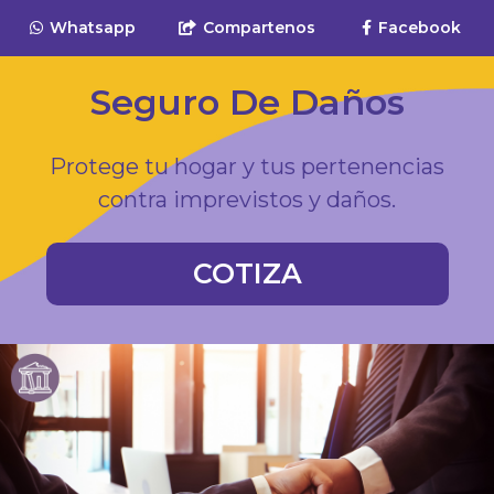
Whatsapp
Compartenos
Facebook
Seguro De Daños
Protege tu hogar y tus pertenencias
contra imprevistos y daños.
COTIZA