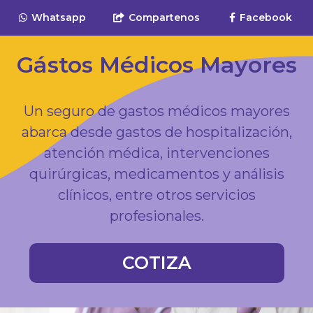
Whatsapp
Compartenos
Facebook
Gástos Médicos Mayores
Un seguro de gastos médicos mayores
abarca desde gastos de hospitalización,
atención médica, intervenciones
quirúrgicas, medicamentos y análisis
clínicos, entre otros servicios
profesionales.
COTIZA