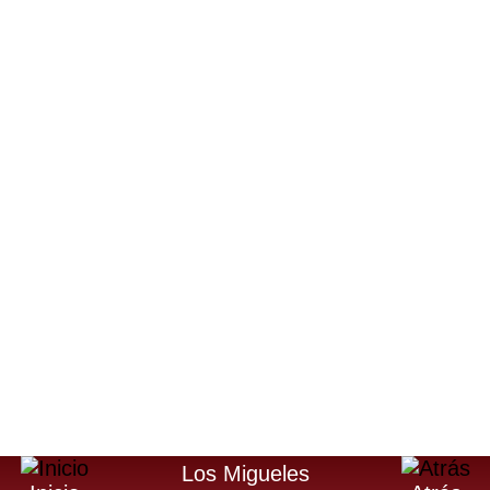
Los Migueles
Los Migueles