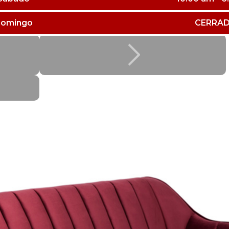
omingo
CERRA