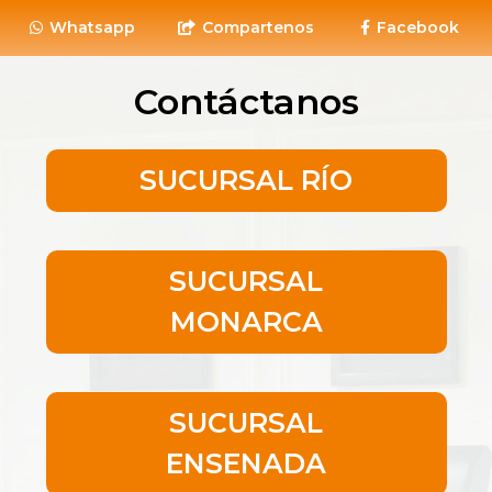
Whatsapp
Compartenos
Facebook
Contáctanos
SUCURSAL RÍO
SUCURSAL
MONARCA
SUCURSAL
ENSENADA