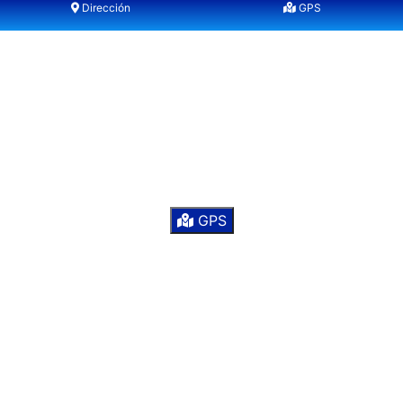
Dirección
GPS
Auto Money Sucursal
Playas
Centro Comercial Yee, Blvd. Paseo Pedregal #410 L-
107, Terrazas de Mendoza, 22500 Tijuana, B.C.
GPS